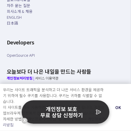
자주 묻는 질문
회사소개 & 채용
ENGLISH
日本語
Developers
OpenSource API
오늘보다 더 나은 내일을 만드는 사람들
개인정보처리방침
|
서비스 이용약관
우리는 사이트 트래픽을 분석하고 더 나은 서비스 환경을 제공하
○ 개인정보보호 컴플라이언스를 선도하겠습니다.
기 위하여 필수 쿠키를 사용합니다. 쿠키는 귀하를 식별할 수 없
○ 정보주체의 권리를 보장하겠습니다.
습니다.
○ 기업의 개인정보보호를 위한 효율적 관리를 보장하겠습니다.
이 사이트를 계속 사용하면 쿠키 사용에 동의하게 됩니다. 귀하는
OK
개인정보 보호
웹브라우져 설정에서 언제든지 쿠키를 삭제 할 수있습니다.
무료 상담 신청하기
자세한 방법은 “개인정보처리방침” 을 참고하세요. →
개인정보처
X
Copyright Ⓒ
리방침
2026 O.NE PEOPLE Co., Ltd. All rights reserved.