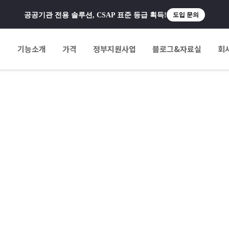
공공기관 전용 솔루션, CSAP 표준 등급 획득!
도입 문의
팅
기능소개
가격
정부지원사업
블로그&자료실
회