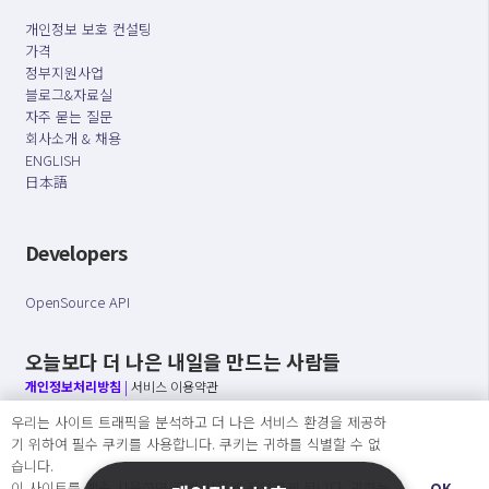
개인정보 보호 컨설팅
가격
정부지원사업
블로그&자료실
자주 묻는 질문
회사소개 & 채용
ENGLISH
日本語
Developers
OpenSource API
오늘보다 더 나은 내일을 만드는 사람들
개인정보처리방침
|
서비스 이용약관
우리는 사이트 트래픽을 분석하고 더 나은 서비스 환경을 제공하
○ 개인정보보호 컴플라이언스를 선도하겠습니다.
기 위하여 필수 쿠키를 사용합니다. 쿠키는 귀하를 식별할 수 없
○ 정보주체의 권리를 보장하겠습니다.
습니다.
○ 기업의 개인정보보호를 위한 효율적 관리를 보장하겠습니다.
이 사이트를 계속 사용하면 쿠키 사용에 동의하게 됩니다. 귀하는
OK