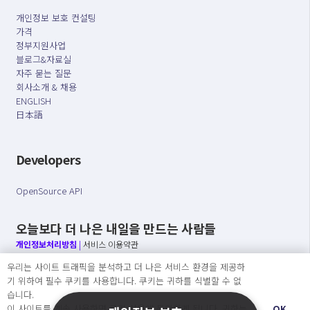
개인정보 보호 컨설팅
가격
정부지원사업
블로그&자료실
자주 묻는 질문
회사소개 & 채용
ENGLISH
日本語
Developers
OpenSource API
오늘보다 더 나은 내일을 만드는 사람들
개인정보처리방침
|
서비스 이용약관
우리는 사이트 트래픽을 분석하고 더 나은 서비스 환경을 제공하
○ 개인정보보호 컴플라이언스를 선도하겠습니다.
기 위하여 필수 쿠키를 사용합니다. 쿠키는 귀하를 식별할 수 없
○ 정보주체의 권리를 보장하겠습니다.
습니다.
○ 기업의 개인정보보호를 위한 효율적 관리를 보장하겠습니다.
이 사이트를 계속 사용하면 쿠키 사용에 동의하게 됩니다. 귀하는
OK