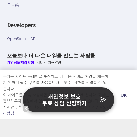
日本語
Developers
OpenSource API
오늘보다 더 나은 내일을 만드는 사람들
개인정보처리방침
|
서비스 이용약관
○ 개인정보보호 컴플라이언스를 선도하겠습니다.
우리는 사이트 트래픽을 분석하고 더 나은 서비스 환경을 제공하
○ 정보주체의 권리를 보장하겠습니다.
기 위하여 필수 쿠키를 사용합니다. 쿠키는 귀하를 식별할 수 없
○ 기업의 개인정보보호를 위한 효율적 관리를 보장하겠습니다.
습니다.
이 사이트를 계속 사용하면 쿠키 사용에 동의하게 됩니다. 귀하는
OK
개인정보 보호
웹브라우져 설정에서 언제든지 쿠키를 삭제 할 수있습니다.
무료 상담 신청하기
자세한 방법은 “개인정보처리방침” 을 참고하세요. →
개인정보처
X
Copyright Ⓒ
리방침
2026 O.NE PEOPLE Co., Ltd. All rights reserved.