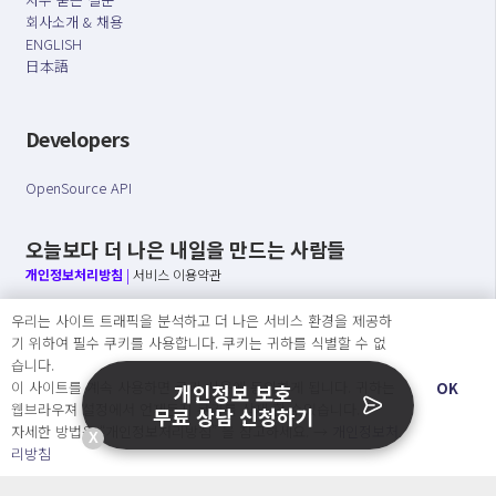
회사소개 & 채용
ENGLISH
日本語
Developers
OpenSource API
오늘보다 더 나은 내일을 만드는 사람들
개인정보처리방침
|
서비스 이용약관
우리는 사이트 트래픽을 분석하고 더 나은 서비스 환경을 제공하
○ 개인정보보호 컴플라이언스를 선도하겠습니다.
기 위하여 필수 쿠키를 사용합니다. 쿠키는 귀하를 식별할 수 없
○ 정보주체의 권리를 보장하겠습니다.
습니다.
○ 기업의 개인정보보호를 위한 효율적 관리를 보장하겠습니다.
이 사이트를 계속 사용하면 쿠키 사용에 동의하게 됩니다. 귀하는
OK
개인정보 보호
웹브라우져 설정에서 언제든지 쿠키를 삭제 할 수있습니다.
무료 상담 신청하기
자세한 방법은 “개인정보처리방침” 을 참고하세요. →
개인정보처
X
Copyright Ⓒ
리방침
2026 O.NE PEOPLE Co., Ltd. All rights reserved.