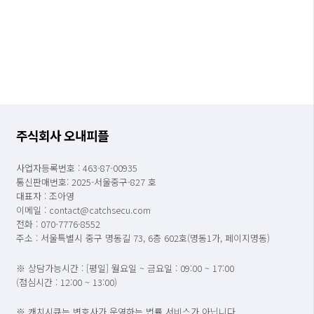
주식회사 오내피플
사업자등록번호 : 463-87-00935
통신판매번호: 2025-서울중구-827 호
대표자 : 조아영
이메일 : contact@catchsecu.com
전화 : 070-7776-8552
주소 : 서울특별시 중구 명동길 73, 6층 602호(명동1가, 페이지명동)
※ 상담가능시간 : [평일] 월요일 ~ 금요일 : 09:00 ~ 17:00
(점심시간 : 12:00 ~ 13:00)
※ 캐치시큐는 변호사가 운영하는 법률 서비스가 아닙니다.