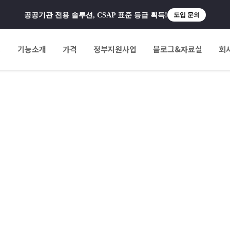
공공기관 전용 솔루션, CSAP 표준 등급 획득!
도입 문의
팅
기능소개
가격
정부지원사업
블로그&자료실
회