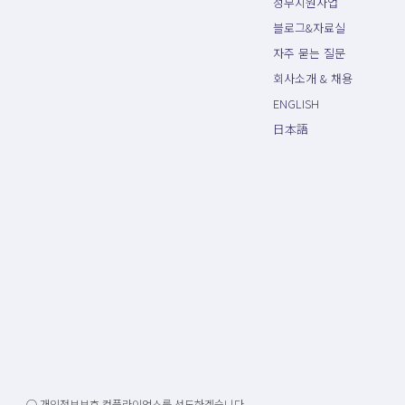
정부지원사업
블로그&자료실
자주 묻는 질문
회사소개 & 채용
ENGLISH
日本語
○ 개인정보보호 컴플라이언스를 선도하겠습니다.