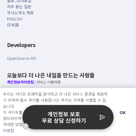
블로그&자료실
자주 묻는 질문
회사소개 & 채용
ENGLISH
日本語
Developers
OpenSource API
오늘보다 더 나은 내일을 만드는 사람들
개인정보처리방침
|
서비스 이용약관
우리는 사이트 트래픽을 분석하고 더 나은 서비스 환경을 제공하
○ 개인정보보호 컴플라이언스를 선도하겠습니다.
기 위하여 필수 쿠키를 사용합니다. 쿠키는 귀하를 식별할 수 없
○ 정보주체의 권리를 보장하겠습니다.
습니다.
○ 기업의 개인정보보호를 위한 효율적 관리를 보장하겠습니다.
이 사이트를 계속 사용하면 쿠키 사용에 동의하게 됩니다. 귀하는
OK
개인정보 보호
웹브라우져 설정에서 언제든지 쿠키를 삭제 할 수있습니다.
무료 상담 신청하기
자세한 방법은 “개인정보처리방침” 을 참고하세요. →
개인정보처
X
Copyright Ⓒ
리방침
2026 O.NE PEOPLE Co., Ltd. All rights reserved.