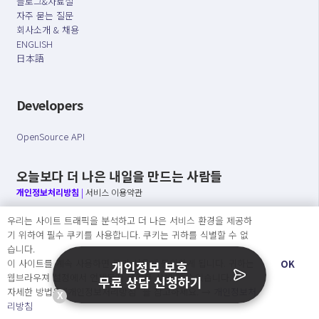
블로그&자료실
자주 묻는 질문
회사소개 & 채용
ENGLISH
日本語
Developers
OpenSource API
오늘보다 더 나은 내일을 만드는 사람들
개인정보처리방침
|
서비스 이용약관
우리는 사이트 트래픽을 분석하고 더 나은 서비스 환경을 제공하
○ 개인정보보호 컴플라이언스를 선도하겠습니다.
기 위하여 필수 쿠키를 사용합니다. 쿠키는 귀하를 식별할 수 없
○ 정보주체의 권리를 보장하겠습니다.
습니다.
○ 기업의 개인정보보호를 위한 효율적 관리를 보장하겠습니다.
이 사이트를 계속 사용하면 쿠키 사용에 동의하게 됩니다. 귀하는
OK
개인정보 보호
웹브라우져 설정에서 언제든지 쿠키를 삭제 할 수있습니다.
무료 상담 신청하기
자세한 방법은 “개인정보처리방침” 을 참고하세요. →
개인정보처
X
Copyright Ⓒ
리방침
2026 O.NE PEOPLE Co., Ltd. All rights reserved.