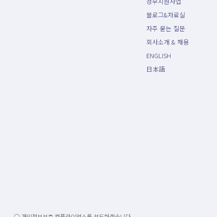
정부지원사업
블로그&자료실
자주 묻는 질문
회사소개 & 채용
ENGLISH
日本語
○ 개인정보보호 컴플라이언스를 선도하겠습니다.