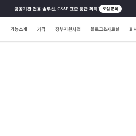
공공기관 전용 솔루션, CSAP 표준 등급 획득!
도입 문의
팅
기능소개
가격
정부지원사업
블로그&자료실
회