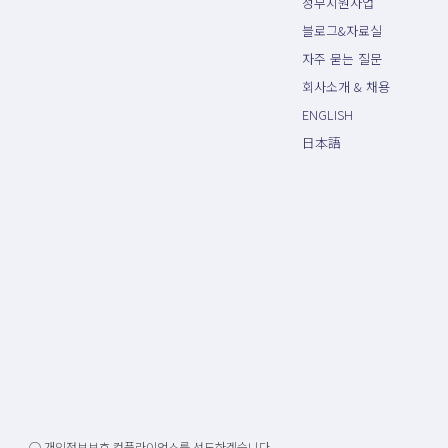
정부지원사업
블로그&자료실
자주 묻는 질문
회사소개 & 채용
ENGLISH
日本語
○ 개인정보보호 컴플라이언스를 선도하겠습니다.