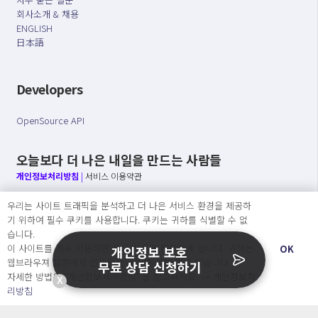
회사소개 & 채용
ENGLISH
日本語
Developers
OpenSource API
오늘보다 더 나은 내일을 만드는 사람들
개인정보처리방침
|
서비스 이용약관
우리는 사이트 트래픽을 분석하고 더 나은 서비스 환경을 제공하
○ 개인정보보호 컴플라이언스를 선도하겠습니다.
기 위하여 필수 쿠키를 사용합니다. 쿠키는 귀하를 식별할 수 없
○ 정보주체의 권리를 보장하겠습니다.
습니다.
○ 기업의 개인정보보호를 위한 효율적 관리를 보장하겠습니다.
이 사이트를 계속 사용하면 쿠키 사용에 동의하게 됩니다. 귀하는
OK
개인정보 보호
웹브라우져 설정에서 언제든지 쿠키를 삭제 할 수있습니다.
무료 상담 신청하기
자세한 방법은 “개인정보처리방침” 을 참고하세요. →
개인정보처
X
Copyright Ⓒ
리방침
2026 O.NE PEOPLE Co., Ltd. All rights reserved.