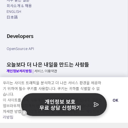
회사소개 & 채용
ENGLISH
日本語
Developers
OpenSource API
오늘보다 더 나은 내일을 만드는 사람들
개인정보처리방침
|
서비스 이용약관
우리는 사이트 트래픽을 분석하고 더 나은 서비스 환경을 제공하
○ 개인정보보호 컴플라이언스를 선도하겠습니다.
기 위하여 필수 쿠키를 사용합니다. 쿠키는 귀하를 식별할 수 없
○ 정보주체의 권리를 보장하겠습니다.
습니다.
○ 기업의 개인정보보호를 위한 효율적 관리를 보장하겠습니다.
이 사이트를 계속 사용하면 쿠키 사용에 동의하게 됩니다. 귀하는
OK
개인정보 보호
웹브라우져 설정에서 언제든지 쿠키를 삭제 할 수있습니다.
무료 상담 신청하기
자세한 방법은 “개인정보처리방침” 을 참고하세요. →
개인정보처
X
Copyright Ⓒ
리방침
2026 O.NE PEOPLE Co., Ltd. All rights reserved.