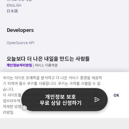
ENGLISH
日本語
Developers
OpenSource API
오늘보다 더 나은 내일을 만드는 사람들
개인정보처리방침
|
서비스 이용약관
○ 개인정보보호 컴플라이언스를 선도하겠습니다.
우리는 사이트 트래픽을 분석하고 더 나은 서비스 환경을 제공하
○ 정보주체의 권리를 보장하겠습니다.
기 위하여 필수 쿠키를 사용합니다. 쿠키는 귀하를 식별할 수 없
○ 기업의 개인정보보호를 위한 효율적 관리를 보장하겠습니다.
습니다.
이 사이트를 계속 사용하면 쿠키 사용에 동의하게 됩니다. 귀하는
OK
개인정보 보호
웹브라우져 설정에서 언제든지 쿠키를 삭제 할 수있습니다.
무료 상담 신청하기
자세한 방법은 “개인정보처리방침” 을 참고하세요. →
개인정보처
X
Copyright Ⓒ
리방침
2026 O.NE PEOPLE Co., Ltd. All rights reserved.