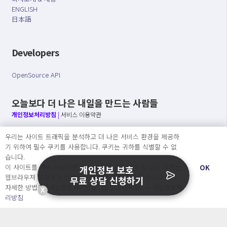
ENGLISH
日本語
Developers
OpenSource API
오늘보다 더 나은 내일을 만드는 사람들
개인정보처리방침
|
서비스 이용약관
○ 개인정보보호 컴플라이언스를 선도하겠습니다.
우리는 사이트 트래픽을 분석하고 더 나은 서비스 환경을 제공하
○ 정보주체의 권리를 보장하겠습니다.
기 위하여 필수 쿠키를 사용합니다. 쿠키는 귀하를 식별할 수 없
○ 기업의 개인정보보호를 위한 효율적 관리를 보장하겠습니다.
습니다.
이 사이트를 계속 사용하면 쿠키 사용에 동의하게 됩니다. 귀하는
OK
개인정보 보호
웹브라우져 설정에서 언제든지 쿠키를 삭제 할 수있습니다.
무료 상담 신청하기
자세한 방법은 “개인정보처리방침” 을 참고하세요. →
개인정보처
X
Copyright Ⓒ
리방침
2026 O.NE PEOPLE Co., Ltd. All rights reserved.