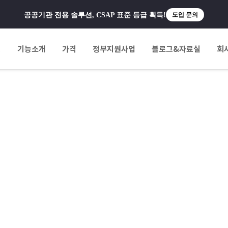
공공기관 전용 솔루션, CSAP 표준 등급 획득!
도입 문의
팅
기능소개
가격
정부지원사업
블로그&자료실
회