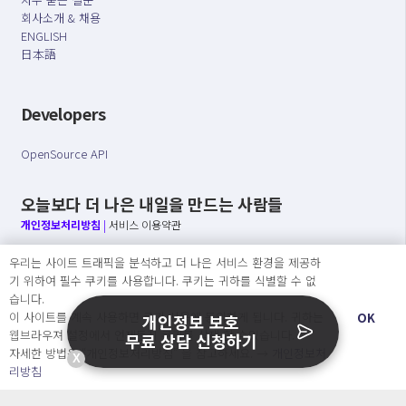
회사소개 & 채용
ENGLISH
日本語
Developers
OpenSource API
오늘보다 더 나은 내일을 만드는 사람들
개인정보처리방침
|
서비스 이용약관
우리는 사이트 트래픽을 분석하고 더 나은 서비스 환경을 제공하
○ 개인정보보호 컴플라이언스를 선도하겠습니다.
기 위하여 필수 쿠키를 사용합니다. 쿠키는 귀하를 식별할 수 없
○ 정보주체의 권리를 보장하겠습니다.
습니다.
○ 기업의 개인정보보호를 위한 효율적 관리를 보장하겠습니다.
이 사이트를 계속 사용하면 쿠키 사용에 동의하게 됩니다. 귀하는
OK
개인정보 보호
웹브라우져 설정에서 언제든지 쿠키를 삭제 할 수있습니다.
무료 상담 신청하기
자세한 방법은 “개인정보처리방침” 을 참고하세요. →
개인정보처
X
Copyright Ⓒ
리방침
2026 O.NE PEOPLE Co., Ltd. All rights reserved.