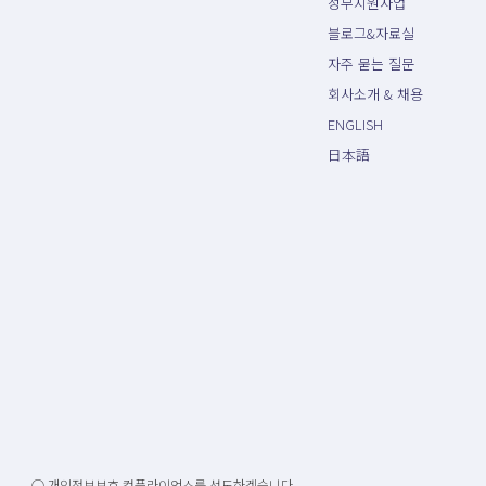
정부지원사업
블로그&자료실
자주 묻는 질문
회사소개 & 채용
ENGLISH
日本語
○ 개인정보보호 컴플라이언스를 선도하겠습니다.