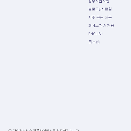
정부지원사업
블로그&자료실
자주 묻는 질문
회사소개 & 채용
ENGLISH
日本語
○ 개인정보보호 컴플라이언스를 선도하겠습니다.