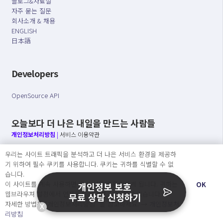
블로그&자료실
자주 묻는 질문
회사소개 & 채용
ENGLISH
日本語
Developers
OpenSource API
오늘보다 더 나은 내일을 만드는 사람들
개인정보처리방침
|
서비스 이용약관
우리는 사이트 트래픽을 분석하고 더 나은 서비스 환경을 제공하
○ 개인정보보호 컴플라이언스를 선도하겠습니다.
기 위하여 필수 쿠키를 사용합니다. 쿠키는 귀하를 식별할 수 없
○ 정보주체의 권리를 보장하겠습니다.
습니다.
○ 기업의 개인정보보호를 위한 효율적 관리를 보장하겠습니다.
이 사이트를 계속 사용하면 쿠키 사용에 동의하게 됩니다. 귀하는
OK
개인정보 보호
웹브라우져 설정에서 언제든지 쿠키를 삭제 할 수있습니다.
무료 상담 신청하기
자세한 방법은 “개인정보처리방침” 을 참고하세요. →
개인정보처
X
Copyright Ⓒ
리방침
2026 O.NE PEOPLE Co., Ltd. All rights reserved.