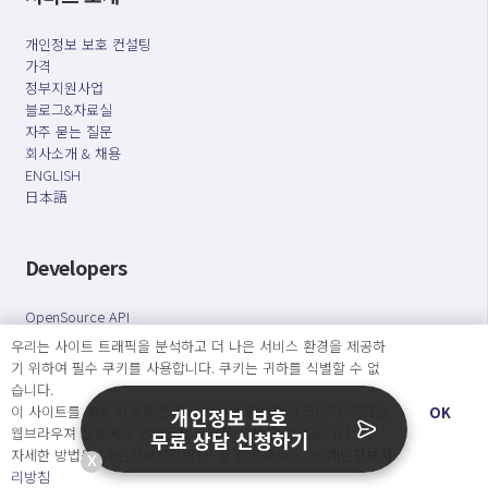
개인정보 보호 컨설팅
가격
정부지원사업
블로그&자료실
자주 묻는 질문
회사소개 & 채용
ENGLISH
日本語
Developers
OpenSource API
우리는 사이트 트래픽을 분석하고 더 나은 서비스 환경을 제공하
기 위하여 필수 쿠키를 사용합니다. 쿠키는 귀하를 식별할 수 없
오늘보다 더 나은 내일을 만드는 사람들
습니다.
개인정보처리방침
|
서비스 이용약관
이 사이트를 계속 사용하면 쿠키 사용에 동의하게 됩니다. 귀하는
OK
개인정보 보호
웹브라우져 설정에서 언제든지 쿠키를 삭제 할 수있습니다.
무료 상담 신청하기
○ 개인정보보호 컴플라이언스를 선도하겠습니다.
자세한 방법은 “개인정보처리방침” 을 참고하세요. →
개인정보처
X
○ 정보주체의 권리를 보장하겠습니다.
리방침