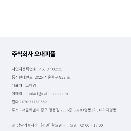
주식회사 오내피플
사업자등록번호 : 463-87-00935
통신판매번호: 2025-서울중구-827 호
대표자 : 조아영
이메일 : contact@catchsecu.com
전화 : 070-7776-8552
주소 : 서울특별시 중구 명동길 73, 6층 602호(명동1가, 페이지명동)
※ 상담가능시간 : [평일] 월요일 ~ 금요일 : 09:00 ~ 17:00