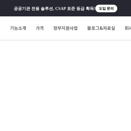
공공기관 전용 솔루션, CSAP 표준 등급 획득!
도입 문의
팅
기능소개
가격
정부지원사업
블로그&자료실
회