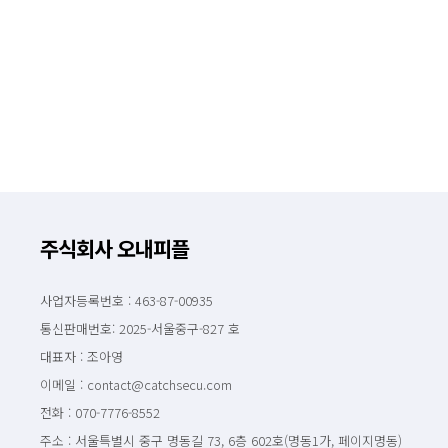
주식회사 오내피플
사업자등록번호 : 463-87-00935
통신판매번호: 2025-서울중구-827 호
대표자 : 조아영
이메일 : contact@catchsecu.com
전화 : 070-7776-8552
주소 : 서울특별시 중구 명동길 73, 6층 602호(명동1가, 페이지명동)