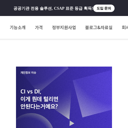
공공기관 전용 솔루션, CSAP 표준 등급 획득!
도입 문의
팅
기능소개
가격
정부지원사업
블로그&자료실
회