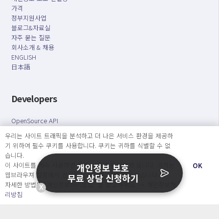
가격
정부지원사업
블로그&자료실
자주 묻는 질문
회사소개 & 채용
ENGLISH
日本語
Developers
OpenSource API
우리는 사이트 트래픽을 분석하고 더 나은 서비스 환경을 제공하
기 위하여 필수 쿠키를 사용합니다. 쿠키는 귀하를 식별할 수 없
오늘보다 더 나은 내일을 만드는 사람들
습니다.
개인정보처리방침
|
서비스 이용약관
이 사이트를 계속 사용하면 쿠키 사용에 동의하게 됩니다. 귀하는
OK
개인정보 보호
웹브라우져 설정에서 언제든지 쿠키를 삭제 할 수있습니다.
무료 상담 신청하기
○ 개인정보보호 컴플라이언스를 선도하겠습니다.
자세한 방법은 “개인정보처리방침” 을 참고하세요. →
개인정보처
X
○ 정보주체의 권리를 보장하겠습니다.
리방침
○ 기업의 개인정보보호를 위한 효율적 관리를 보장하겠습니다.