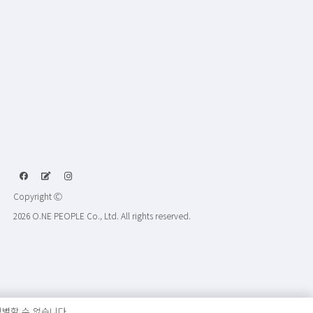
Copyright Ⓒ
2026 O.NE PEOPLE Co., Ltd. All rights reserved.
별할 수 없습니다.