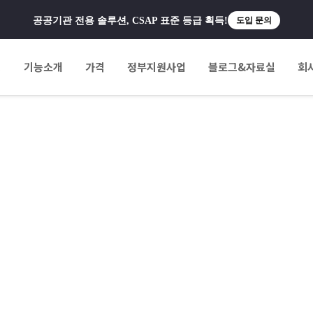
공공기관 전용 솔루션, CSAP 표준 등급 획득!
도입 문의
팅
기능소개
가격
정부지원사업
블로그&자료실
회