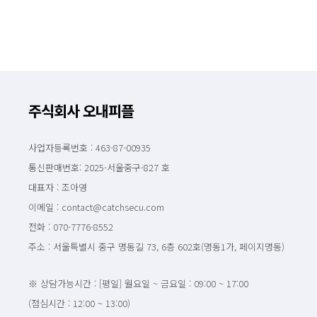
주식회사 오내피플
사업자등록번호 : 463-87-00935
통신판매번호: 2025-서울중구-827 호
대표자 : 조아영
이메일 : contact@catchsecu.com
전화 : 070-7776-8552
주소 : 서울특별시 중구 명동길 73, 6층 602호(명동1가, 페이지명동)
※ 상담가능시간 : [평일] 월요일 ~ 금요일 : 09:00 ~ 17:00
(점심시간 : 12:00 ~ 13:00)