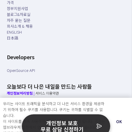
가격
정부지원사업
블로그&자료실
자주 묻는 질문
회사소개 & 채용
ENGLISH
日本語
Developers
OpenSource API
오늘보다 더 나은 내일을 만드는 사람들
개인정보처리방침
|
서비스 이용약관
우리는 사이트 트래픽을 분석하고 더 나은 서비스 환경을 제공하
○ 개인정보보호 컴플라이언스를 선도하겠습니다.
기 위하여 필수 쿠키를 사용합니다. 쿠키는 귀하를 식별할 수 없
○ 정보주체의 권리를 보장하겠습니다.
습니다.
○ 기업의 개인정보보호를 위한 효율적 관리를 보장하겠습니다.
이 사이트를 계속 사용하면 쿠키 사용에 동의하게 됩니다. 귀하는
OK
개인정보 보호
웹브라우져 설정에서 언제든지 쿠키를 삭제 할 수있습니다.
무료 상담 신청하기