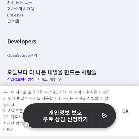
자주 묻는 질문
회사소개 & 채용
ENGLISH
日本語
Developers
OpenSource API
오늘보다 더 나은 내일을 만드는 사람들
개인정보처리방침
|
서비스 이용약관
우리는 사이트 트래픽을 분석하고 더 나은 서비스 환경을 제공하
○ 개인정보보호 컴플라이언스를 선도하겠습니다.
기 위하여 필수 쿠키를 사용합니다. 쿠키는 귀하를 식별할 수 없
○ 정보주체의 권리를 보장하겠습니다.
습니다.
○ 기업의 개인정보보호를 위한 효율적 관리를 보장하겠습니다.
이 사이트를 계속 사용하면 쿠키 사용에 동의하게 됩니다. 귀하는
OK
개인정보 보호
웹브라우져 설정에서 언제든지 쿠키를 삭제 할 수있습니다.
무료 상담 신청하기
자세한 방법은 “개인정보처리방침” 을 참고하세요. →
개인정보처
X
Copyright Ⓒ
리방침
2026 O.NE PEOPLE Co., Ltd. All rights reserved.