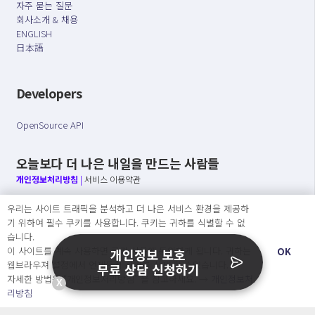
자주 묻는 질문
회사소개 & 채용
ENGLISH
日本語
Developers
OpenSource API
오늘보다 더 나은 내일을 만드는 사람들
개인정보처리방침
|
서비스 이용약관
우리는 사이트 트래픽을 분석하고 더 나은 서비스 환경을 제공하
○ 개인정보보호 컴플라이언스를 선도하겠습니다.
기 위하여 필수 쿠키를 사용합니다. 쿠키는 귀하를 식별할 수 없
○ 정보주체의 권리를 보장하겠습니다.
습니다.
○ 기업의 개인정보보호를 위한 효율적 관리를 보장하겠습니다.
이 사이트를 계속 사용하면 쿠키 사용에 동의하게 됩니다. 귀하는
OK
개인정보 보호
웹브라우져 설정에서 언제든지 쿠키를 삭제 할 수있습니다.
무료 상담 신청하기
자세한 방법은 “개인정보처리방침” 을 참고하세요. →
개인정보처
X
Copyright Ⓒ
리방침
2026 O.NE PEOPLE Co., Ltd. All rights reserved.