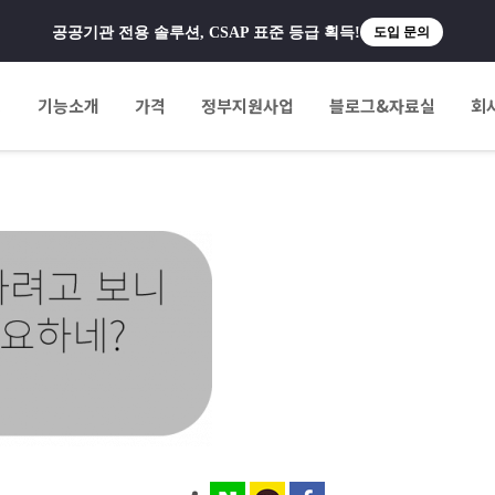
공공기관 전용 솔루션, CSAP 표준 등급 획득!
도입 문의
팅
기능소개
가격
정부지원사업
블로그&자료실
회