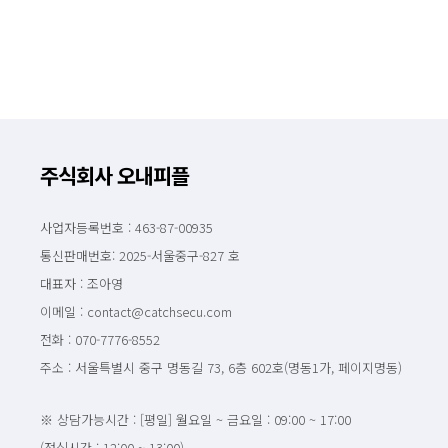
주식회사 오내피플
사업자등록번호 : 463-87-00935
통신판매번호: 2025-서울중구-827 호
대표자 : 조아영
이메일 : contact@catchsecu.com
전화 : 070-7776-8552
주소 : 서울특별시 중구 명동길 73, 6층 602호(명동1가, 페이지명동)
※ 상담가능시간 : [평일] 월요일 ~ 금요일 : 09:00 ~ 17:00
(점심시간 : 12:00 ~ 13:00)