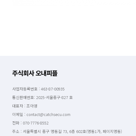
주식회사 오내피플
사업자등록번호 : 463-87-00935
통신판매번호: 2025-서울중구-827 호
대표자 : 조아영
이메일 : contact@catchsecu.com
전화 : 070-7776-8552
주소 : 서울특별시 중구 명동길 73, 6층 602호(명동1가, 페이지명동)