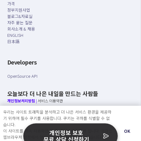
가격
정부지원사업
블로그&자료실
자주 묻는 질문
회사소개 & 채용
ENGLISH
日本語
Developers
OpenSource API
오늘보다 더 나은 내일을 만드는 사람들
개인정보처리방침
|
서비스 이용약관
우리는 사이트 트래픽을 분석하고 더 나은 서비스 환경을 제공하
○ 개인정보보호 컴플라이언스를 선도하겠습니다.
기 위하여 필수 쿠키를 사용합니다. 쿠키는 귀하를 식별할 수 없
○ 정보주체의 권리를 보장하겠습니다.
습니다.
○ 기업의 개인정보보호를 위한 효율적 관리를 보장하겠습니다.
이 사이트를 계속 사용하면 쿠키 사용에 동의하게 됩니다. 귀하는
OK
개인정보 보호
웹브라우져 설정에서 언제든지 쿠키를 삭제 할 수있습니다.
무료 상담 신청하기