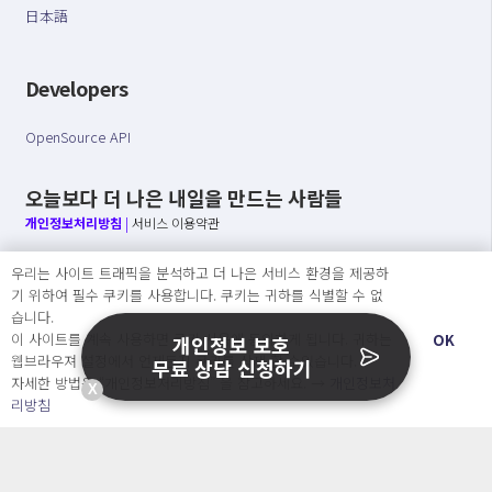
日本語
Developers
OpenSource API
오늘보다 더 나은 내일을 만드는 사람들
개인정보처리방침
|
서비스 이용약관
○ 개인정보보호 컴플라이언스를 선도하겠습니다.
우리는 사이트 트래픽을 분석하고 더 나은 서비스 환경을 제공하
○ 정보주체의 권리를 보장하겠습니다.
기 위하여 필수 쿠키를 사용합니다. 쿠키는 귀하를 식별할 수 없
○ 기업의 개인정보보호를 위한 효율적 관리를 보장하겠습니다.
습니다.
이 사이트를 계속 사용하면 쿠키 사용에 동의하게 됩니다. 귀하는
OK
개인정보 보호
웹브라우져 설정에서 언제든지 쿠키를 삭제 할 수있습니다.
무료 상담 신청하기
자세한 방법은 “개인정보처리방침” 을 참고하세요. →
개인정보처
X
Copyright Ⓒ
리방침
2026 O.NE PEOPLE Co., Ltd. All rights reserved.