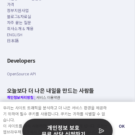
가격
정부지원사업
블로그&자료실
자주 묻는 질문
회사소개 & 채용
ENGLISH
日本語
Developers
OpenSource API
오늘보다 더 나은 내일을 만드는 사람들
개인정보처리방침
|
서비스 이용약관
우리는 사이트 트래픽을 분석하고 더 나은 서비스 환경을 제공하
○ 개인정보보호 컴플라이언스를 선도하겠습니다.
기 위하여 필수 쿠키를 사용합니다. 쿠키는 귀하를 식별할 수 없
○ 정보주체의 권리를 보장하겠습니다.
습니다.
○ 기업의 개인정보보호를 위한 효율적 관리를 보장하겠습니다.
이 사이트를 계속 사용하면 쿠키 사용에 동의하게 됩니다. 귀하는
OK
개인정보 보호
웹브라우져 설정에서 언제든지 쿠키를 삭제 할 수있습니다.
무료 상담 신청하기