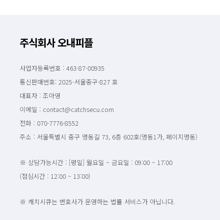
주식회사 오내피플
사업자등록번호 : 463-87-00935
통신판매번호: 2025-서울중구-827 호
대표자 : 조아영
이메일 : contact@catchsecu.com
전화 : 070-7776-8552
주소 : 서울특별시 중구 명동길 73, 6층 602호(명동1가, 페이지명동)
※ 상담가능시간 : [평일] 월요일 ~ 금요일 : 09:00 ~ 17:00
(점심시간 : 12:00 ~ 13:00)
※ 캐치시큐는 변호사가 운영하는 법률 서비스가 아닙니다.