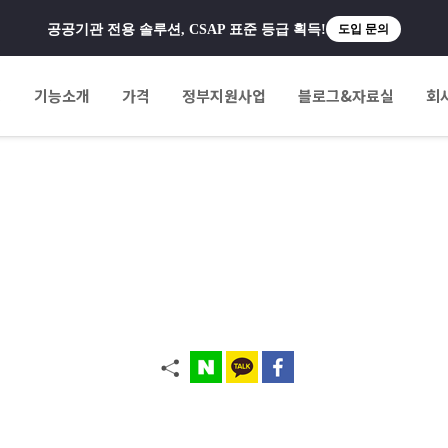
공공기관 전용 솔루션, CSAP 표준 등급 획득!
도입 문의
팅
기능소개
가격
정부지원사업
블로그&자료실
회