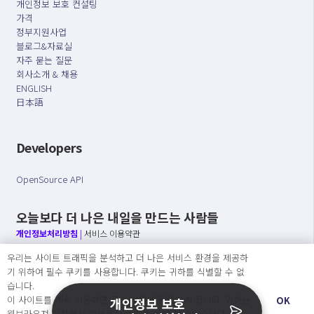
개인정보 보호 컨설팅
가격
정부지원사업
블로그&자료실
자주 묻는 질문
회사소개 & 채용
ENGLISH
日本語
Developers
OpenSource API
오늘보다 더 나은 내일을 만드는 사람들
개인정보처리방침
|
서비스 이용약관
우리는 사이트 트래픽을 분석하고 더 나은 서비스 환경을 제공하
○ 개인정보보호 컴플라이언스를 선도하겠습니다.
기 위하여 필수 쿠키를 사용합니다. 쿠키는 귀하를 식별할 수 없
○ 정보주체의 권리를 보장하겠습니다.
습니다.
○ 기업의 개인정보보호를 위한 효율적 관리를 보장하겠습니다.
이 사이트를 계속 사용하면 쿠키 사용에 동의하게 됩니다. 귀하는
OK
개인정보 보호
웹브라우져 설정에서 언제든지 쿠키를 삭제 할 수있습니다.