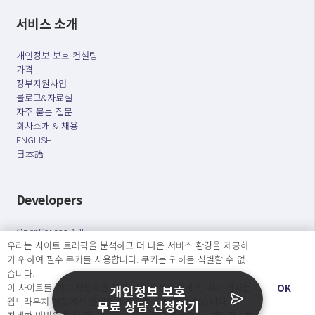
서비스 소개
개인정보 보호 컨설팅
가격
정부지원사업
블로그&자료실
자주 묻는 질문
회사소개 & 채용
ENGLISH
日本語
Developers
OpenSource API
우리는 사이트 트래픽을 분석하고 더 나은 서비스 환경을 제공하
기 위하여 필수 쿠키를 사용합니다. 쿠키는 귀하를 식별할 수 없
오늘보다 더 나은 내일을 만드는 사람들
습니다.
개인정보처리방침
|
서비스 이용약관
이 사이트를 계속 사용하면 쿠키 사용에 동의하게 됩니다. 귀하는
OK
개인정보 보호
웹브라우져 설정에서 언제든지 쿠키를 삭제 할 수있습니다.
무료 상담 신청하기