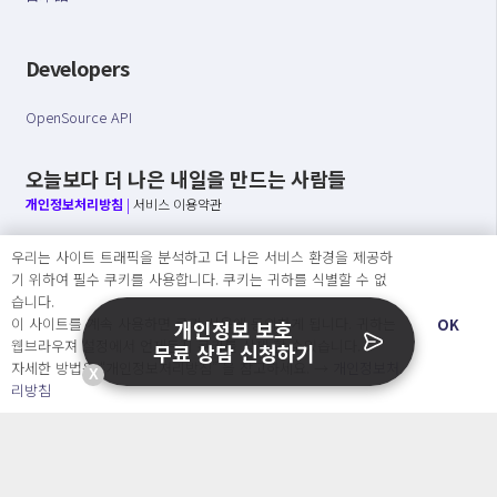
Developers
OpenSource API
오늘보다 더 나은 내일을 만드는 사람들
개인정보처리방침
|
서비스 이용약관
○ 개인정보보호 컴플라이언스를 선도하겠습니다.
우리는 사이트 트래픽을 분석하고 더 나은 서비스 환경을 제공하
○ 정보주체의 권리를 보장하겠습니다.
기 위하여 필수 쿠키를 사용합니다. 쿠키는 귀하를 식별할 수 없
○ 기업의 개인정보보호를 위한 효율적 관리를 보장하겠습니다.
습니다.
이 사이트를 계속 사용하면 쿠키 사용에 동의하게 됩니다. 귀하는
OK
개인정보 보호
웹브라우져 설정에서 언제든지 쿠키를 삭제 할 수있습니다.
무료 상담 신청하기
자세한 방법은 “개인정보처리방침” 을 참고하세요. →
개인정보처
Copyright Ⓒ
X
리방침
2026 O.NE PEOPLE Co., Ltd. All rights reserved.