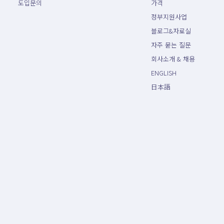
도입문의
가격
정부지원사업
블로그&자료실
자주 묻는 질문
회사소개 & 채용
ENGLISH
日本語