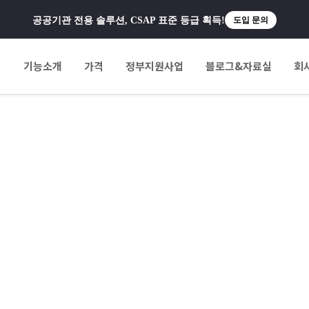
공공기관 전용 솔루션, CSAP 표준 등급 획득!
도입 문의
팅
기능소개
가격
정부지원사업
블로그&자료실
회