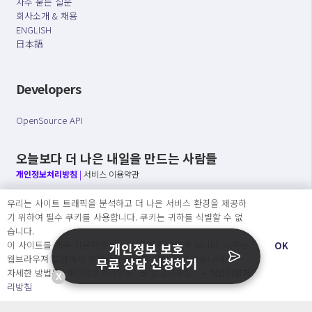
자주 묻는 질문
회사소개 & 채용
ENGLISH
日本語
Developers
OpenSource API
오늘보다 더 나은 내일을 만드는 사람들
개인정보처리방침
|
서비스 이용약관
우리는 사이트 트래픽을 분석하고 더 나은 서비스 환경을 제공하
○ 개인정보보호 컴플라이언스를 선도하겠습니다.
기 위하여 필수 쿠키를 사용합니다. 쿠키는 귀하를 식별할 수 없
○ 정보주체의 권리를 보장하겠습니다.
습니다.
○ 기업의 개인정보보호를 위한 효율적 관리를 보장하겠습니다.
이 사이트를 계속 사용하면 쿠키 사용에 동의하게 됩니다. 귀하는
OK
개인정보 보호
웹브라우져 설정에서 언제든지 쿠키를 삭제 할 수있습니다.
무료 상담 신청하기
자세한 방법은 “개인정보처리방침” 을 참고하세요. →
개인정보처
X
Copyright Ⓒ
리방침
2026 O.NE PEOPLE Co., Ltd. All rights reserved.