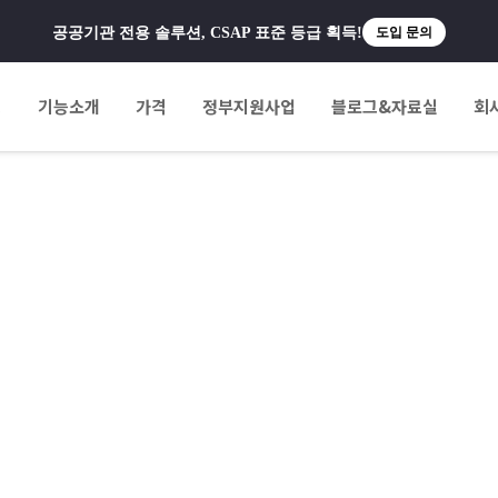
공공기관 전용 솔루션, CSAP 표준 등급 획득!
도입 문의
팅
기능소개
가격
정부지원사업
블로그&자료실
회