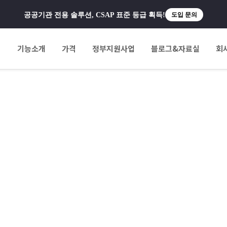
공공기관 전용 솔루션, CSAP 표준 등급 획득!
도입 문의
팅
기능소개
가격
정부지원사업
블로그&자료실
회