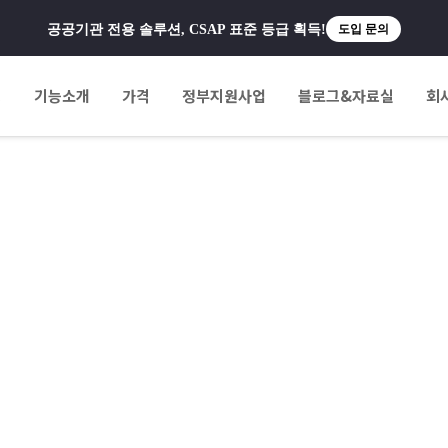
공공기관 전용 솔루션, CSAP 표준 등급 획득!
도입 문의
팅
기능소개
가격
정부지원사업
블로그&자료실
회