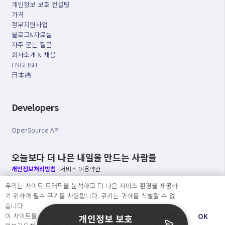
개인정보 보호 컨설팅
가격
정부지원사업
블로그&자료실
자주 묻는 질문
회사소개 & 채용
ENGLISH
日本語
Developers
OpenSource API
오늘보다 더 나은 내일을 만드는 사람들
개인정보처리방침
|
서비스 이용약관
우리는 사이트 트래픽을 분석하고 더 나은 서비스 환경을 제공하
○ 개인정보보호 컴플라이언스를 선도하겠습니다.
기 위하여 필수 쿠키를 사용합니다. 쿠키는 귀하를 식별할 수 없
○ 정보주체의 권리를 보장하겠습니다.
습니다.
○ 기업의 개인정보보호를 위한 효율적 관리를 보장하겠습니다.
이 사이트를 계속 사용하면 쿠키 사용에 동의하게 됩니다. 귀하는
OK
개인정보 보호