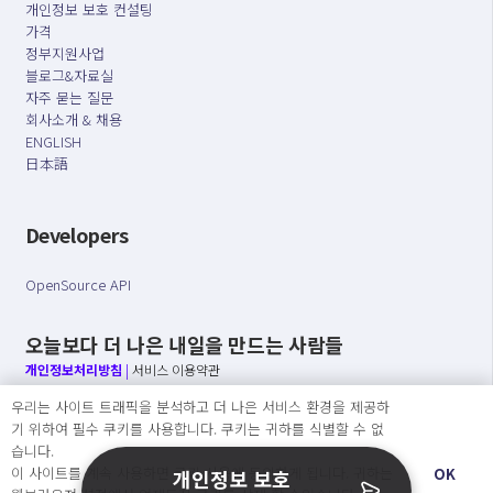
개인정보 보호 컨설팅
가격
정부지원사업
블로그&자료실
자주 묻는 질문
회사소개 & 채용
ENGLISH
日本語
Developers
OpenSource API
오늘보다 더 나은 내일을 만드는 사람들
개인정보처리방침
|
서비스 이용약관
우리는 사이트 트래픽을 분석하고 더 나은 서비스 환경을 제공하
○ 개인정보보호 컴플라이언스를 선도하겠습니다.
기 위하여 필수 쿠키를 사용합니다. 쿠키는 귀하를 식별할 수 없
○ 정보주체의 권리를 보장하겠습니다.
습니다.
○ 기업의 개인정보보호를 위한 효율적 관리를 보장하겠습니다.
이 사이트를 계속 사용하면 쿠키 사용에 동의하게 됩니다. 귀하는
OK
개인정보 보호