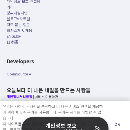
개인정보 보호 컨설팅
가격
정부지원사업
블로그&자료실
자주 묻는 질문
회사소개 & 채용
ENGLISH
日本語
Developers
OpenSource API
오늘보다 더 나은 내일을 만드는 사람들
개인정보처리방침
|
서비스 이용약관
우리는 사이트 트래픽을 분석하고 더 나은 서비스 환경을 제공하
○ 개인정보보호 컴플라이언스를 선도하겠습니다.
기 위하여 필수 쿠키를 사용합니다. 쿠키는 귀하를 식별할 수 없
○ 정보주체의 권리를 보장하겠습니다.
습니다.
○ 기업의 개인정보보호를 위한 효율적 관리를 보장하겠습니다.
이 사이트를 계속 사용하면 쿠키 사용에 동의하게 됩니다. 귀하는
OK
개인정보 보호
웹브라우져 설정에서 언제든지 쿠키를 삭제 할 수있습니다.