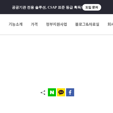
공공기관 전용 솔루션, CSAP 표준 등급 획득!
도입 문의
팅
기능소개
가격
정부지원사업
블로그&자료실
회