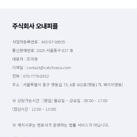
주식회사 오내피플
사업자등록번호 : 463-87-00935
통신판매번호: 2025-서울중구-827 호
대표자 : 조아영
이메일 : contact@catchsecu.com
전화 : 070-7776-8552
주소 : 서울특별시 중구 명동길 73, 6층 602호(명동1가, 페이지명동)
※ 상담가능시간 : [평일] 월요일 ~ 금요일 : 09:00 ~ 17:00
(점심시간 : 12:00 ~ 13:00)
※ 캐치시큐는 변호사가 운영하는 법률 서비스가 아닙니다.