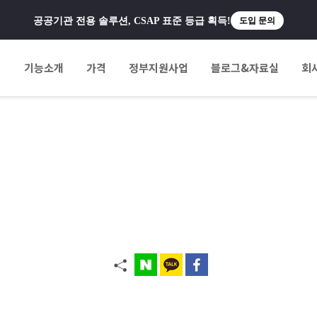
공공기관 전용 솔루션, CSAP 표준 등급 획득!
도입 문의
팅
기능소개
가격
정부지원사업
블로그&자료실
회