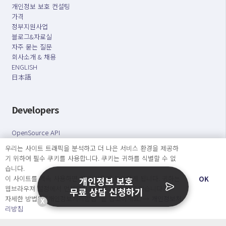
개인정보 보호 컨설팅
가격
정부지원사업
블로그&자료실
자주 묻는 질문
회사소개 & 채용
ENGLISH
日本語
Developers
OpenSource API
우리는 사이트 트래픽을 분석하고 더 나은 서비스 환경을 제공하
기 위하여 필수 쿠키를 사용합니다. 쿠키는 귀하를 식별할 수 없
오늘보다 더 나은 내일을 만드는 사람들
습니다.
개인정보처리방침
|
서비스 이용약관
이 사이트를 계속 사용하면 쿠키 사용에 동의하게 됩니다. 귀하는
OK
개인정보 보호
웹브라우져 설정에서 언제든지 쿠키를 삭제 할 수있습니다.
무료 상담 신청하기
○ 개인정보보호 컴플라이언스를 선도하겠습니다.
자세한 방법은 “개인정보처리방침” 을 참고하세요. →
개인정보처
X
○ 정보주체의 권리를 보장하겠습니다.
리방침
○ 기업의 개인정보보호를 위한 효율적 관리를 보장하겠습니다.