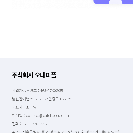
주식회사 오내피플
사업자등록번호 : 463-87-00935
통신판매번호: 2025-서울중구-827 호
대표자 : 조아영
이메일 : contact@catchsecu.com
전화 : 070-7776-8552
주소 : 서울특별시 중구 명동길 73, 6층 602호(명동1가, 페이지명동)